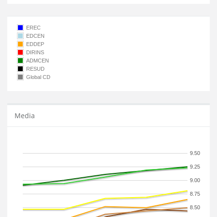
EREC
EDCEN
EDDEP
DIRINS
ADMCEN
RESUD
Global CD
Media
9.50
9.25
9.00
8.75
8.50