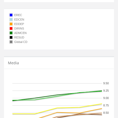
EREC
EDCEN
EDDEP
DIRINS
ADMCEN
RESUD
Global CD
Media
9.50
9.25
9.00
8.75
8.50