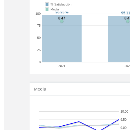
% Satisfacción
Media
100
75
50
25
0
2021
202
Media
10.00
9.50
9.00