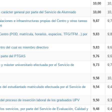
10,00
10
 carácter general por parte del Servicio de Alumnado
10,00
10
alaciones e infraestructuras propias del Centro y otras tareas
9,87
9,
os
Centro (POD, matrícula, horarios, espacios, TFG/TFM...) por
9,83
9,
tro del cual es miembro directivo
9,83
9,
r parte del PTGAS
9,76
9,
 y máster universitario efectuada por el Servicio de
9,73
9,
9,58
10
 del estudiantado matriculado efectuada por el Servicio de
9,54
9,
n del proceso de inserción laboral de los graduados UPV
9,50
9,
os servicios, por parte del Servicio de Evaluación, Calidad y
9,48
9,