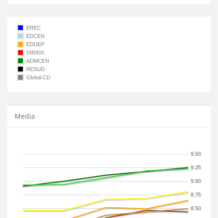
EREC
EDCEN
EDDEP
DIRINS
ADMCEN
RESUD
Global CD
Media
9.50
9.25
9.00
8.75
8.50