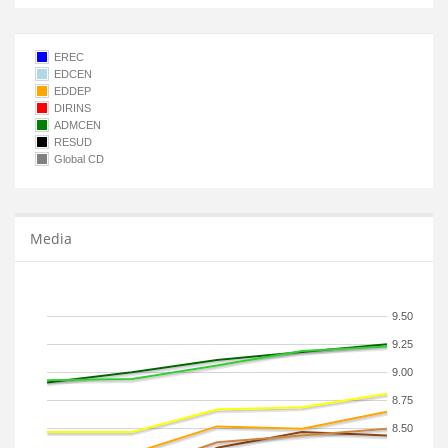
EREC
EDCEN
EDDEP
DIRINS
ADMCEN
RESUD
Global CD
Media
9.50
9.25
9.00
8.75
8.50