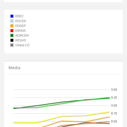
EREC
EDCEN
EDDEP
DIRINS
ADMCEN
RESUD
Global CD
Media
9.50
9.25
9.00
8.75
8.50