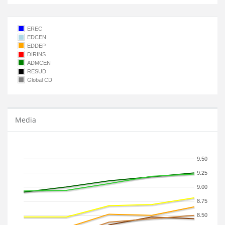
EREC
EDCEN
EDDEP
DIRINS
ADMCEN
RESUD
Global CD
Media
9.50
9.25
9.00
8.75
8.50