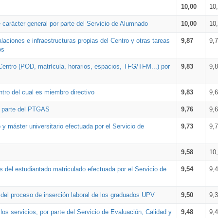
10,00
10
 carácter general por parte del Servicio de Alumnado
10,00
10
alaciones e infraestructuras propias del Centro y otras tareas
9,87
9,
os
Centro (POD, matrícula, horarios, espacios, TFG/TFM...) por
9,83
9,
tro del cual es miembro directivo
9,83
9,
r parte del PTGAS
9,76
9,
 y máster universitario efectuada por el Servicio de
9,73
9,
9,58
10
 del estudiantado matriculado efectuada por el Servicio de
9,54
9,
n del proceso de inserción laboral de los graduados UPV
9,50
9,
os servicios, por parte del Servicio de Evaluación, Calidad y
9,48
9,