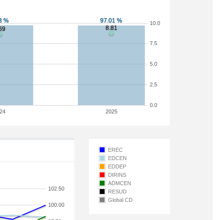
10.0
7.5
5.0
2.5
0.0
24
2025
EREC
EDCEN
EDDEP
DIRINS
ADMCEN
102.50
RESUD
Global CD
100.00