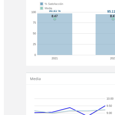
% Satisfacción
Media
100
75
50
25
0
2021
202
Media
10.00
9.50
9.00