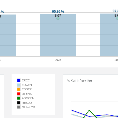
2
2023
20
% Satisfacción
EREC
EDCEN
EDDEP
DIRINS
ADMCEN
RESUD
Global CD