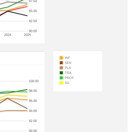
97.50
95.00
92.50
90.00
2024
2025
INF
SEN
PLA
TRA
PROF
100.00
SG
98.00
96.00
94.00
92.00
90.00