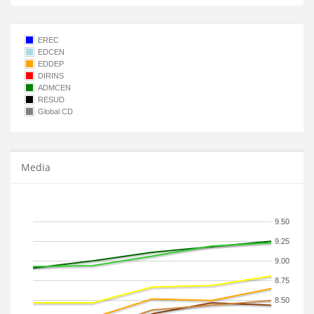
EREC
EDCEN
EDDEP
DIRINS
ADMCEN
RESUD
Global CD
Media
9.50
9.25
9.00
8.75
8.50