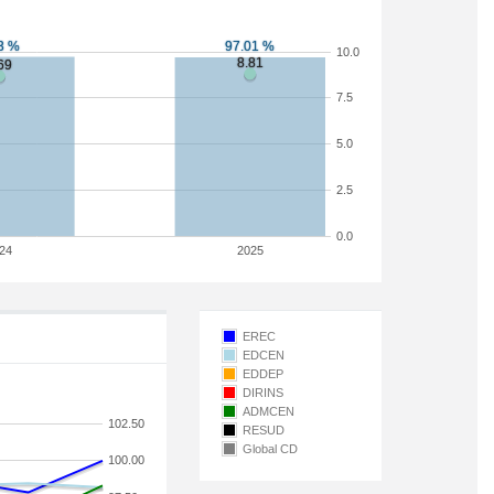
10.0
7.5
5.0
2.5
0.0
24
2025
EREC
EDCEN
EDDEP
DIRINS
ADMCEN
102.50
RESUD
Global CD
100.00