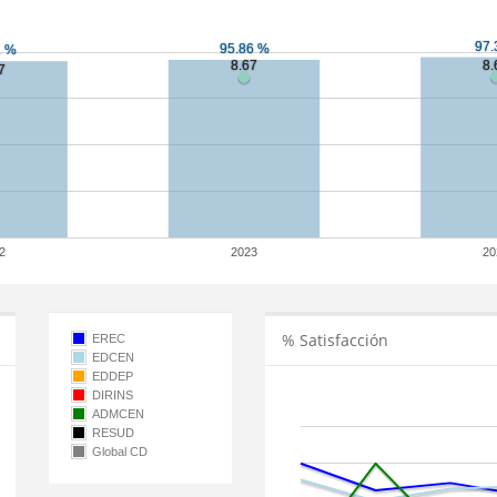
2
2023
20
% Satisfacción
EREC
EDCEN
EDDEP
DIRINS
ADMCEN
RESUD
Global CD