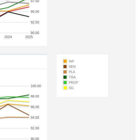
97.50
95.00
92.50
90.00
2024
2025
INF
SEN
PLA
TRA
PROF
100.00
SG
98.00
96.00
94.00
92.00
90.00