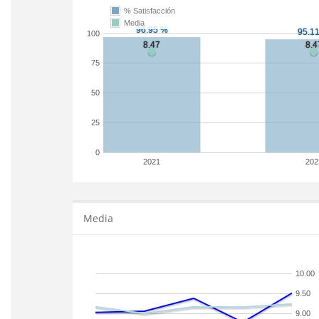
% Satisfacción
Media
100
75
50
25
0
2021
202
Media
10.00
9.50
9.00