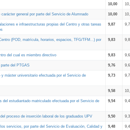
10,00
10
 carácter general por parte del Servicio de Alumnado
10,00
10
alaciones e infraestructuras propias del Centro y otras tareas
9,87
9,
os
Centro (POD, matrícula, horarios, espacios, TFG/TFM...) por
9,83
9,
tro del cual es miembro directivo
9,83
9,
r parte del PTGAS
9,76
9,
 y máster universitario efectuada por el Servicio de
9,73
9,
9,58
10
 del estudiantado matriculado efectuada por el Servicio de
9,54
9,
n del proceso de inserción laboral de los graduados UPV
9,50
9,
os servicios, por parte del Servicio de Evaluación, Calidad y
9,48
9,