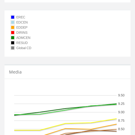
EREC
EDCEN
EDDEP
DIRINS
ADMCEN
RESUD
Global CD
Media
9.50
9.25
9.00
8.75
8.50