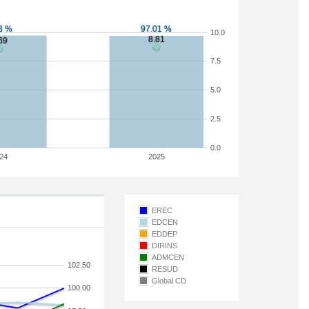
10.0
7.5
5.0
2.5
0.0
24
2025
EREC
EDCEN
EDDEP
DIRINS
ADMCEN
102.50
RESUD
Global CD
100.00