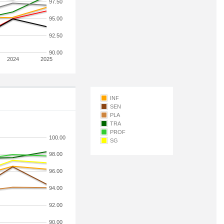
97.50
95.00
92.50
90.00
2024
2025
INF
SEN
PLA
TRA
PROF
100.00
SG
98.00
96.00
94.00
92.00
90.00