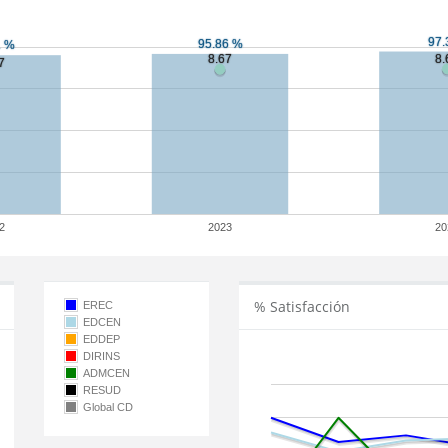
2
2023
20
% Satisfacción
EREC
EDCEN
EDDEP
DIRINS
ADMCEN
RESUD
Global CD