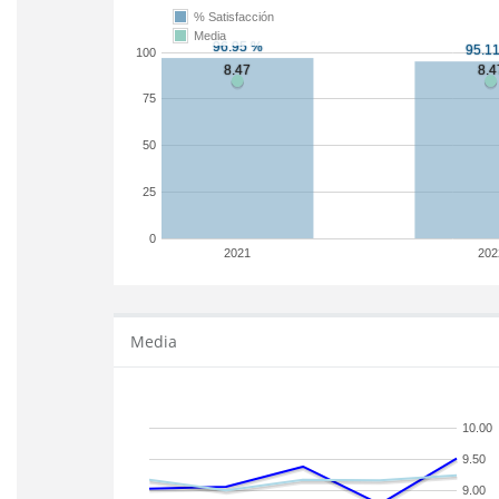
% Satisfacción
Media
100
75
50
25
0
2021
202
Media
10.00
9.50
9.00