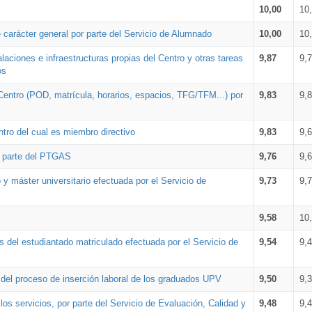
10,00
10
 carácter general por parte del Servicio de Alumnado
10,00
10
alaciones e infraestructuras propias del Centro y otras tareas
9,87
9,
os
Centro (POD, matrícula, horarios, espacios, TFG/TFM...) por
9,83
9,
tro del cual es miembro directivo
9,83
9,
r parte del PTGAS
9,76
9,
 y máster universitario efectuada por el Servicio de
9,73
9,
9,58
10
 del estudiantado matriculado efectuada por el Servicio de
9,54
9,
n del proceso de inserción laboral de los graduados UPV
9,50
9,
os servicios, por parte del Servicio de Evaluación, Calidad y
9,48
9,