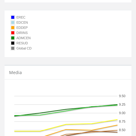
EREC
EDCEN
EDDEP
DIRINS
ADMCEN
RESUD
Global CD
Media
9.50
9.25
9.00
8.75
8.50