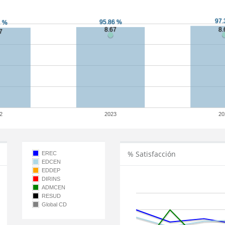
2
2023
20
% Satisfacción
EREC
EDCEN
EDDEP
DIRINS
ADMCEN
RESUD
Global CD