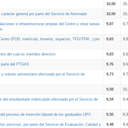
10,00
10
 carácter general por parte del Servicio de Alumnado
10,00
10
alaciones e infraestructuras propias del Centro y otras tareas
9,87
9,
os
Centro (POD, matrícula, horarios, espacios, TFG/TFM...) por
9,83
9,
tro del cual es miembro directivo
9,83
9,
r parte del PTGAS
9,76
9,
 y máster universitario efectuada por el Servicio de
9,73
9,
9,58
10
 del estudiantado matriculado efectuada por el Servicio de
9,54
9,
n del proceso de inserción laboral de los graduados UPV
9,50
9,
os servicios, por parte del Servicio de Evaluación, Calidad y
9,48
9,