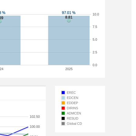
10.0
7.5
5.0
2.5
0.0
24
2025
EREC
EDCEN
EDDEP
DIRINS
ADMCEN
102.50
RESUD
Global CD
100.00