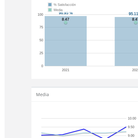
% Satisfacción
Media
100
75
50
25
0
2021
202
Media
10.00
9.50
9.00