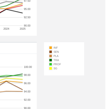
97.50
95.00
92.50
90.00
2024
2025
INF
SEN
PLA
TRA
PROF
100.00
SG
98.00
96.00
94.00
92.00
90.00