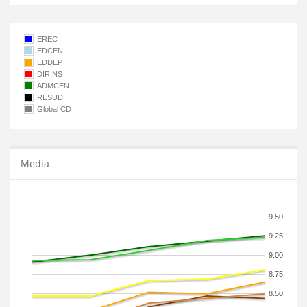
EREC
EDCEN
EDDEP
DIRINS
ADMCEN
RESUD
Global CD
Media
9.50
9.25
9.00
8.75
8.50