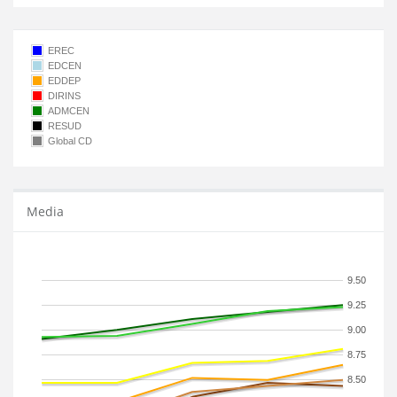
EREC
EDCEN
EDDEP
DIRINS
ADMCEN
RESUD
Global CD
Media
9.50
9.25
9.00
8.75
8.50