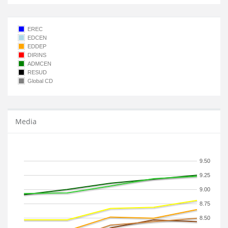
EREC
EDCEN
EDDEP
DIRINS
ADMCEN
RESUD
Global CD
Media
9.50
9.25
9.00
8.75
8.50