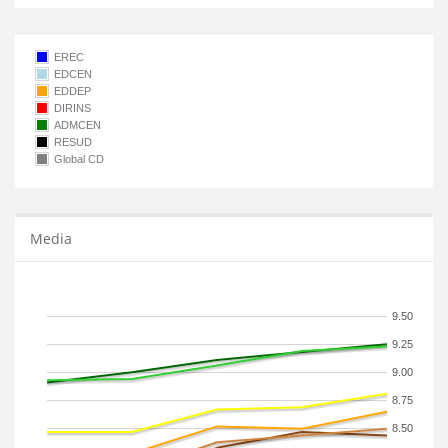
EREC
EDCEN
EDDEP
DIRINS
ADMCEN
RESUD
Global CD
Media
9.50
9.25
9.00
8.75
8.50