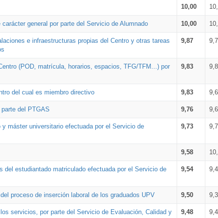
10,00
10
 carácter general por parte del Servicio de Alumnado
10,00
10
alaciones e infraestructuras propias del Centro y otras tareas
9,87
9,
os
Centro (POD, matrícula, horarios, espacios, TFG/TFM...) por
9,83
9,
tro del cual es miembro directivo
9,83
9,
r parte del PTGAS
9,76
9,
 y máster universitario efectuada por el Servicio de
9,73
9,
9,58
10
 del estudiantado matriculado efectuada por el Servicio de
9,54
9,
n del proceso de inserción laboral de los graduados UPV
9,50
9,
os servicios, por parte del Servicio de Evaluación, Calidad y
9,48
9,