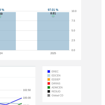
10.0
7.5
5.0
2.5
0.0
24
2025
EREC
EDCEN
EDDEP
DIRINS
ADMCEN
102.50
RESUD
Global CD
100.00