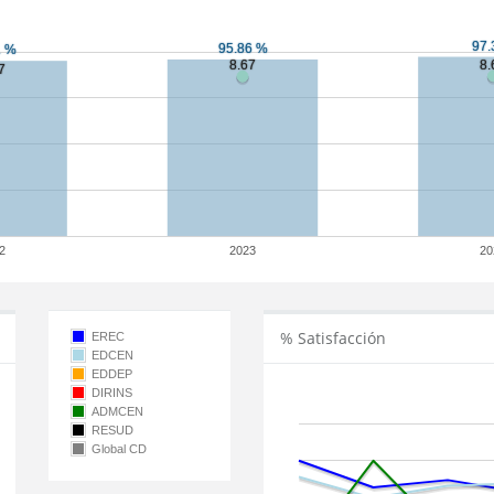
2
2023
20
% Satisfacción
EREC
EDCEN
EDDEP
DIRINS
ADMCEN
RESUD
Global CD