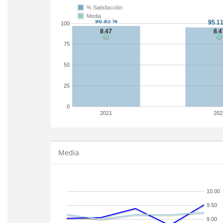
% Satisfacción
Media
100
75
50
25
0
2021
202
Media
10.00
9.50
9.00