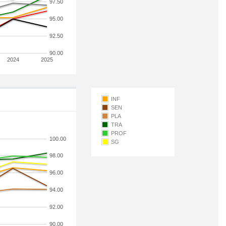
97.50
95.00
92.50
90.00
2024
2025
INF
SEN
PLA
TRA
PROF
100.00
SG
98.00
96.00
94.00
92.00
90.00