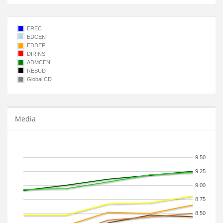
EREC
EDCEN
EDDEP
DIRINS
ADMCEN
RESUD
Global CD
Media
9.50
9.25
9.00
8.75
8.50