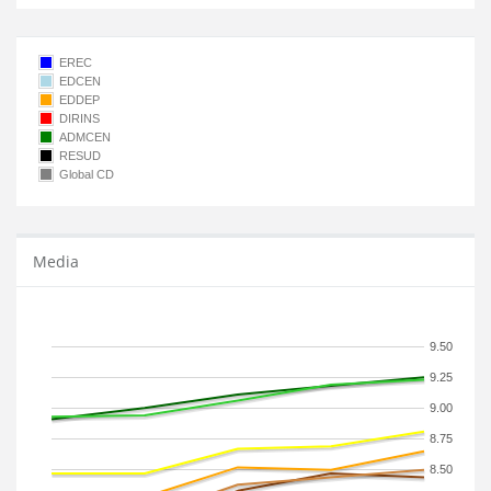
EREC
EDCEN
EDDEP
DIRINS
ADMCEN
RESUD
Global CD
Media
9.50
9.25
9.00
8.75
8.50