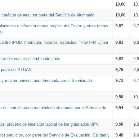
10,00
10
 carácter general por parte del Servicio de Alumnado
10,00
10
alaciones e infraestructuras propias del Centro y otras tareas
9,87
9,
os
Centro (POD, matrícula, horarios, espacios, TFG/TFM...) por
9,83
9,
tro del cual es miembro directivo
9,83
9,
r parte del PTGAS
9,76
9,
 y máster universitario efectuada por el Servicio de
9,73
9,
9,58
10
 del estudiantado matriculado efectuada por el Servicio de
9,54
9,
n del proceso de inserción laboral de los graduados UPV
9,50
9,
os servicios, por parte del Servicio de Evaluación, Calidad y
9,48
9,