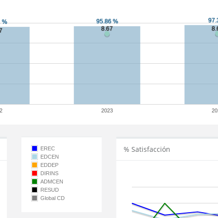
2
2023
20
% Satisfacción
EREC
EDCEN
EDDEP
DIRINS
ADMCEN
RESUD
Global CD