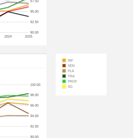
97.50
95.00
92.50
90.00
2024
2025
INF
SEN
PLA
TRA
PROF
100.00
SG
98.00
96.00
94.00
92.00
90.00