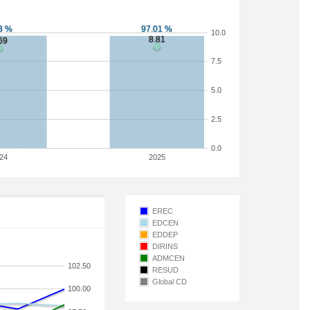
10.0
7.5
5.0
2.5
0.0
24
2025
EREC
EDCEN
EDDEP
DIRINS
ADMCEN
102.50
RESUD
Global CD
100.00