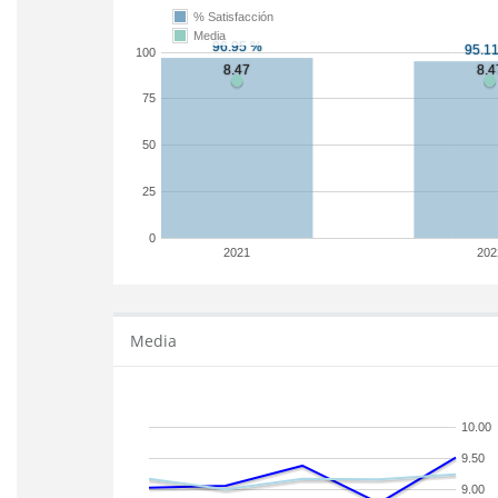
% Satisfacción
Media
100
75
50
25
0
2021
202
Media
10.00
9.50
9.00