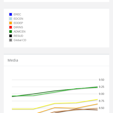
EREC
EDCEN
EDDEP
DIRINS
ADMCEN
RESUD
Global CD
Media
9.50
9.25
9.00
8.75
8.50