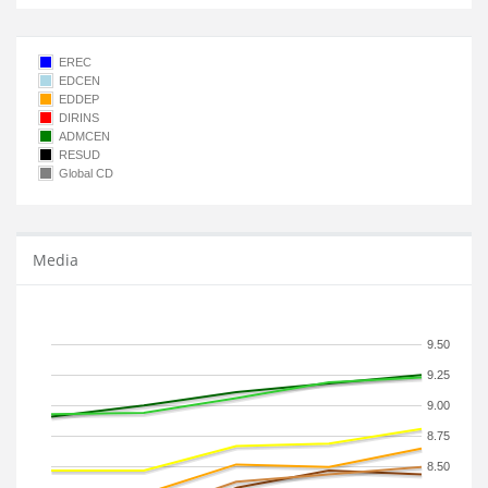
EREC
EDCEN
EDDEP
DIRINS
ADMCEN
RESUD
Global CD
Media
9.50
9.25
9.00
8.75
8.50