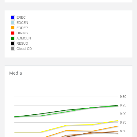
EREC
EDCEN
EDDEP
DIRINS
ADMCEN
RESUD
Global CD
Media
9.50
9.25
9.00
8.75
8.50