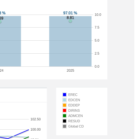
10.0
7.5
5.0
2.5
0.0
24
2025
EREC
EDCEN
EDDEP
DIRINS
ADMCEN
102.50
RESUD
Global CD
100.00