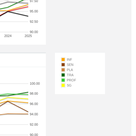
97.50
95.00
92.50
90.00
2024
2025
INF
SEN
PLA
TRA
PROF
100.00
SG
98.00
96.00
94.00
92.00
90.00