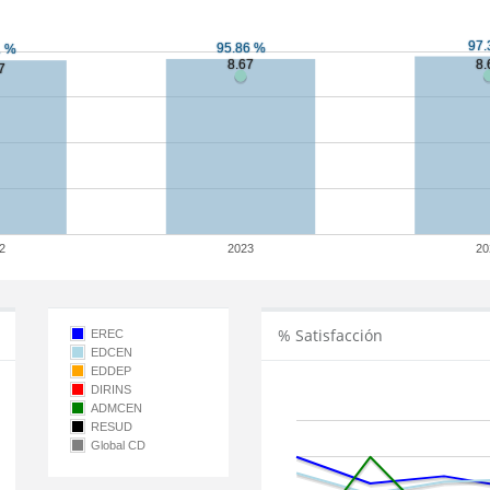
2
2023
20
% Satisfacción
EREC
EDCEN
EDDEP
DIRINS
ADMCEN
RESUD
Global CD