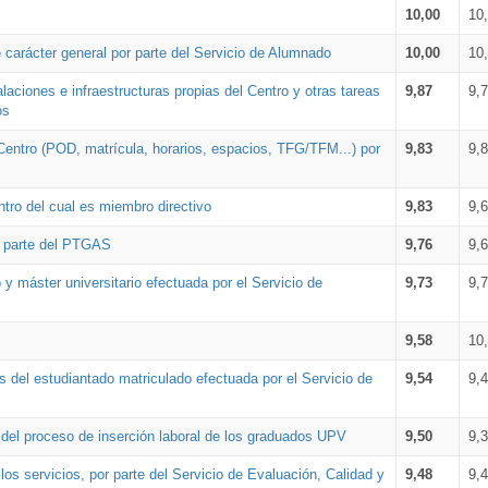
10,00
10
 carácter general por parte del Servicio de Alumnado
10,00
10
alaciones e infraestructuras propias del Centro y otras tareas
9,87
9,
os
Centro (POD, matrícula, horarios, espacios, TFG/TFM...) por
9,83
9,
tro del cual es miembro directivo
9,83
9,
r parte del PTGAS
9,76
9,
 y máster universitario efectuada por el Servicio de
9,73
9,
9,58
10
 del estudiantado matriculado efectuada por el Servicio de
9,54
9,
n del proceso de inserción laboral de los graduados UPV
9,50
9,
os servicios, por parte del Servicio de Evaluación, Calidad y
9,48
9,