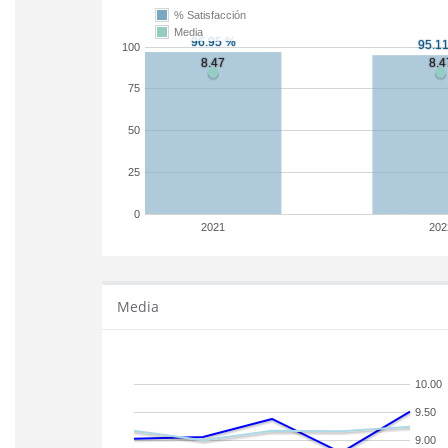
% Satisfacción
Media
100
75
50
25
0
2021
202
Media
10.00
9.50
9.00