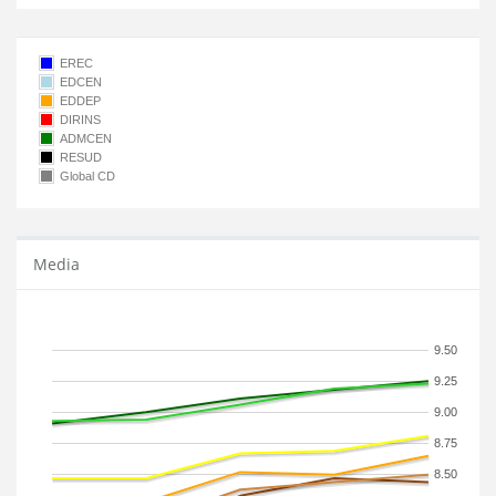
EREC
EDCEN
EDDEP
DIRINS
ADMCEN
RESUD
Global CD
Media
9.50
9.25
9.00
8.75
8.50