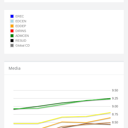
EREC
EDCEN
EDDEP
DIRINS
ADMCEN
RESUD
Global CD
Media
9.50
9.25
9.00
8.75
8.50