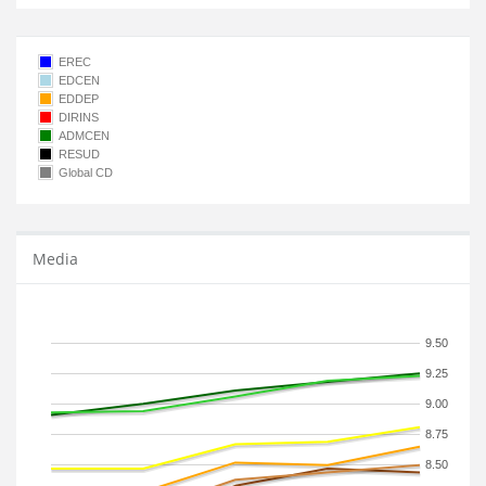
EREC
EDCEN
EDDEP
DIRINS
ADMCEN
RESUD
Global CD
Media
9.50
9.25
9.00
8.75
8.50