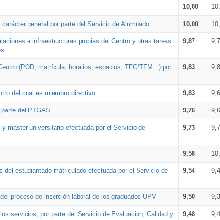
10,00
10
 carácter general por parte del Servicio de Alumnado
10,00
10
alaciones e infraestructuras propias del Centro y otras tareas
9,87
9,
os
Centro (POD, matrícula, horarios, espacios, TFG/TFM...) por
9,83
9,
tro del cual es miembro directivo
9,83
9,
r parte del PTGAS
9,76
9,
 y máster universitario efectuada por el Servicio de
9,73
9,
9,58
10
 del estudiantado matriculado efectuada por el Servicio de
9,54
9,
n del proceso de inserción laboral de los graduados UPV
9,50
9,
os servicios, por parte del Servicio de Evaluación, Calidad y
9,48
9,