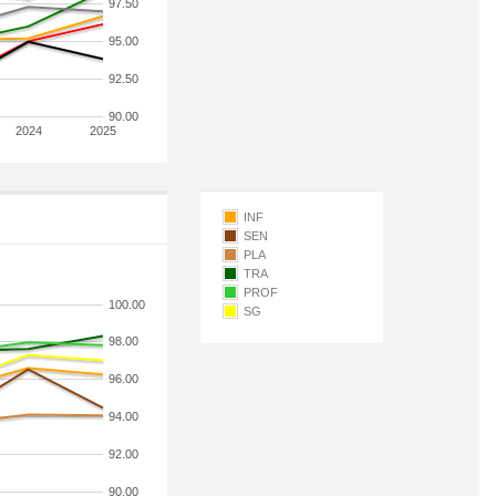
97.50
95.00
92.50
90.00
2024
2025
INF
SEN
PLA
TRA
PROF
100.00
SG
98.00
96.00
94.00
92.00
90.00