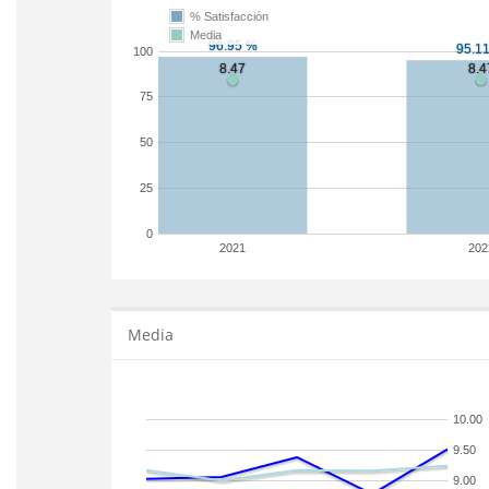
% Satisfacción
Media
100
75
50
25
0
2021
202
Media
10.00
9.50
9.00