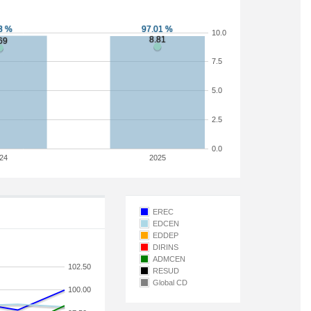
10.0
7.5
5.0
2.5
0.0
24
2025
EREC
EDCEN
EDDEP
DIRINS
ADMCEN
102.50
RESUD
Global CD
100.00