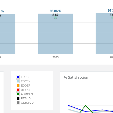
2
2023
20
% Satisfacción
EREC
EDCEN
EDDEP
DIRINS
ADMCEN
RESUD
Global CD