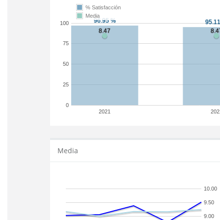
% Satisfacción
Media
100
75
50
25
0
2021
202
Media
10.00
9.50
9.00