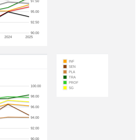
97.50
95.00
92.50
90.00
2024
2025
INF
SEN
PLA
TRA
PROF
100.00
SG
98.00
96.00
94.00
92.00
90.00