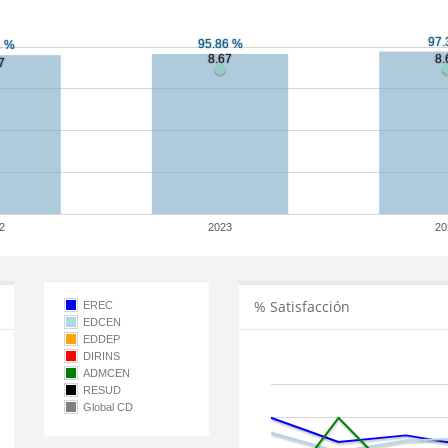
2
2023
20
% Satisfacción
EREC
EDCEN
EDDEP
DIRINS
ADMCEN
RESUD
Global CD