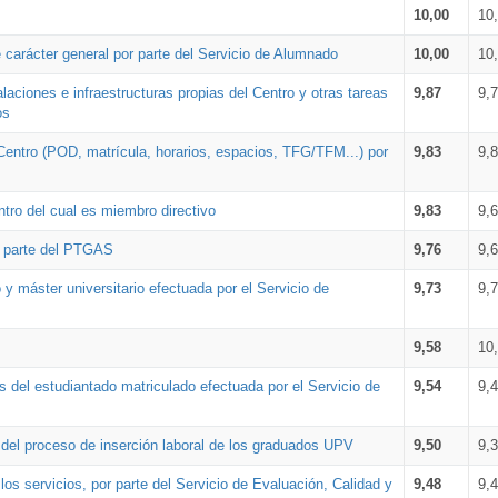
10,00
10
 carácter general por parte del Servicio de Alumnado
10,00
10
alaciones e infraestructuras propias del Centro y otras tareas
9,87
9,
os
Centro (POD, matrícula, horarios, espacios, TFG/TFM...) por
9,83
9,
tro del cual es miembro directivo
9,83
9,
r parte del PTGAS
9,76
9,
 y máster universitario efectuada por el Servicio de
9,73
9,
9,58
10
 del estudiantado matriculado efectuada por el Servicio de
9,54
9,
n del proceso de inserción laboral de los graduados UPV
9,50
9,
os servicios, por parte del Servicio de Evaluación, Calidad y
9,48
9,