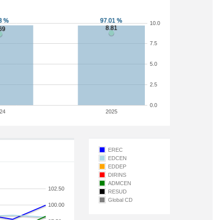
10.0
7.5
5.0
2.5
0.0
24
2025
EREC
EDCEN
EDDEP
DIRINS
ADMCEN
102.50
RESUD
Global CD
100.00