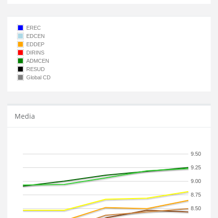
EREC
EDCEN
EDDEP
DIRINS
ADMCEN
RESUD
Global CD
Media
9.50
9.25
9.00
8.75
8.50