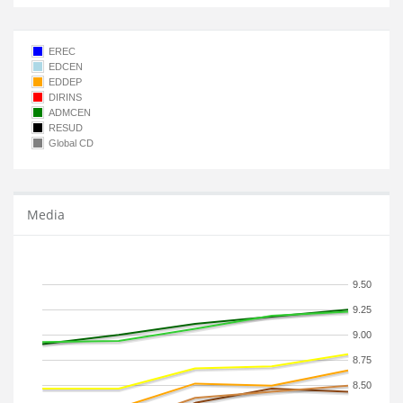
EREC
EDCEN
EDDEP
DIRINS
ADMCEN
RESUD
Global CD
Media
9.50
9.25
9.00
8.75
8.50