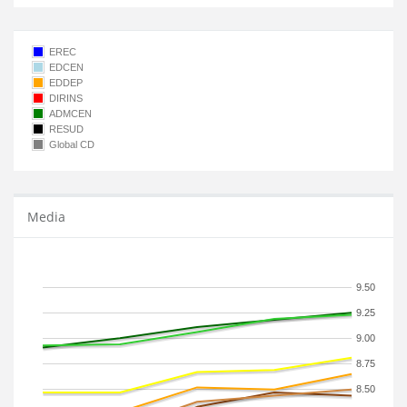
EREC
EDCEN
EDDEP
DIRINS
ADMCEN
RESUD
Global CD
Media
9.50
9.25
9.00
8.75
8.50