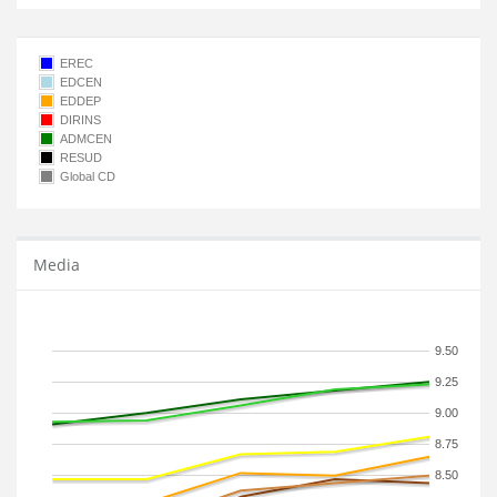
EREC
EDCEN
EDDEP
DIRINS
ADMCEN
RESUD
Global CD
Media
9.50
9.25
9.00
8.75
8.50