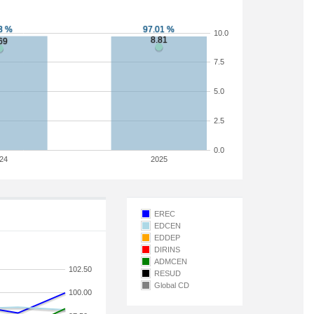
10.0
7.5
5.0
2.5
0.0
24
2025
EREC
EDCEN
EDDEP
DIRINS
ADMCEN
102.50
RESUD
Global CD
100.00