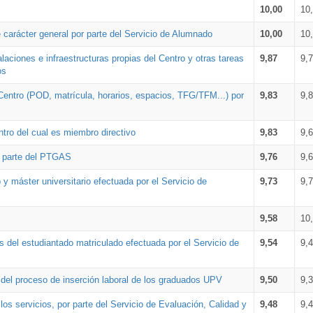
10,00
10
 carácter general por parte del Servicio de Alumnado
10,00
10
alaciones e infraestructuras propias del Centro y otras tareas
9,87
9,
os
Centro (POD, matrícula, horarios, espacios, TFG/TFM...) por
9,83
9,
tro del cual es miembro directivo
9,83
9,
r parte del PTGAS
9,76
9,
 y máster universitario efectuada por el Servicio de
9,73
9,
9,58
10
 del estudiantado matriculado efectuada por el Servicio de
9,54
9,
n del proceso de inserción laboral de los graduados UPV
9,50
9,
os servicios, por parte del Servicio de Evaluación, Calidad y
9,48
9,