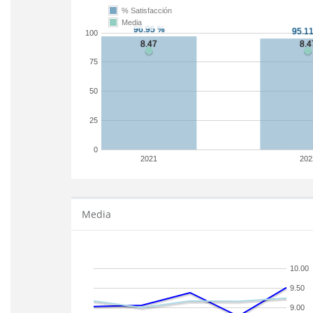
% Satisfacción
Media
100
75
50
25
0
2021
202
Media
10.00
9.50
9.00