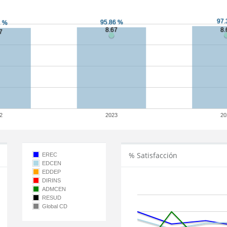
2
2023
20
% Satisfacción
EREC
EDCEN
EDDEP
DIRINS
ADMCEN
RESUD
Global CD