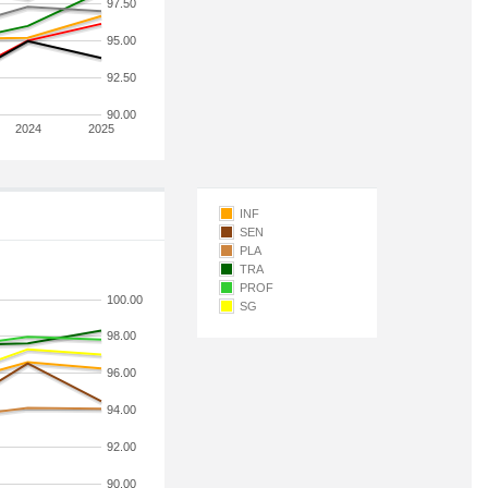
97.50
95.00
92.50
90.00
2024
2025
INF
SEN
PLA
TRA
PROF
100.00
SG
98.00
96.00
94.00
92.00
90.00