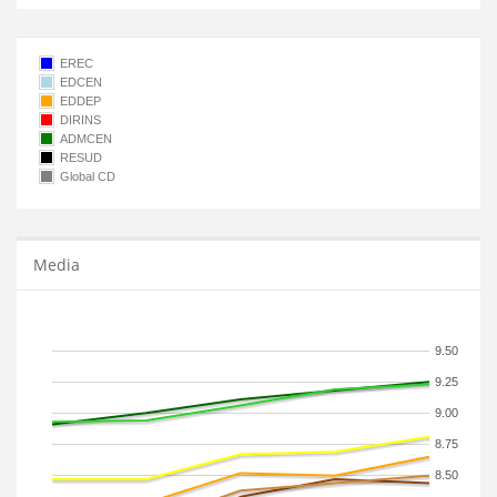
EREC
EDCEN
EDDEP
DIRINS
ADMCEN
RESUD
Global CD
Media
9.50
9.25
9.00
8.75
8.50