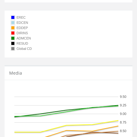
EREC
EDCEN
EDDEP
DIRINS
ADMCEN
RESUD
Global CD
Media
9.50
9.25
9.00
8.75
8.50