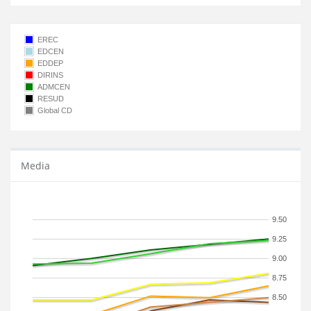
EREC
EDCEN
EDDEP
DIRINS
ADMCEN
RESUD
Global CD
Media
9.50
9.25
9.00
8.75
8.50