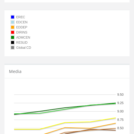
EREC
EDCEN
EDDEP
DIRINS
ADMCEN
RESUD
Global CD
Media
9.50
9.25
9.00
8.75
8.50