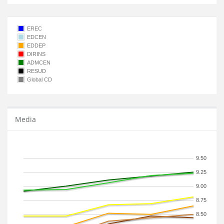
EREC
EDCEN
EDDEP
DIRINS
ADMCEN
RESUD
Global CD
Media
9.50
9.25
9.00
8.75
8.50