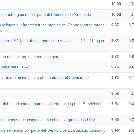
10,00
10
 carácter general por parte del Servicio de Alumnado
10,00
10
alaciones e infraestructuras propias del Centro y otras tareas
9,87
9,
os
Centro (POD, matrícula, horarios, espacios, TFG/TFM...) por
9,83
9,
tro del cual es miembro directivo
9,83
9,
r parte del PTGAS
9,76
9,
 y máster universitario efectuada por el Servicio de
9,73
9,
9,58
10
 del estudiantado matriculado efectuada por el Servicio de
9,54
9,
n del proceso de inserción laboral de los graduados UPV
9,50
9,
os servicios, por parte del Servicio de Evaluación, Calidad y
9,48
9,