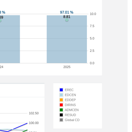
10.0
7.5
5.0
2.5
0.0
24
2025
EREC
EDCEN
EDDEP
DIRINS
ADMCEN
102.50
RESUD
Global CD
100.00