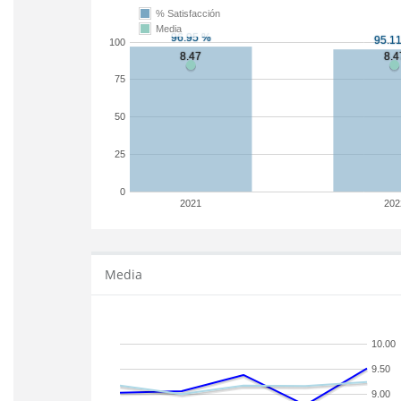
% Satisfacción
Media
100
75
50
25
0
2021
202
Media
10.00
9.50
9.00