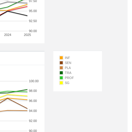
97.50
95.00
92.50
90.00
2024
2025
INF
SEN
PLA
TRA
PROF
100.00
SG
98.00
96.00
94.00
92.00
90.00