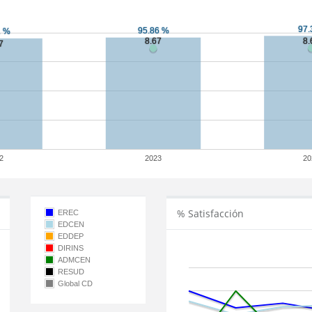
2
2023
20
% Satisfacción
EREC
EDCEN
EDDEP
DIRINS
ADMCEN
RESUD
Global CD