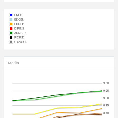
EREC
EDCEN
EDDEP
DIRINS
ADMCEN
RESUD
Global CD
Media
9.50
9.25
9.00
8.75
8.50