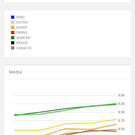
EREC
EDCEN
EDDEP
DIRINS
ADMCEN
RESUD
Global CD
Media
9.50
9.25
9.00
8.75
8.50