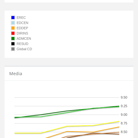
EREC
EDCEN
EDDEP
DIRINS
ADMCEN
RESUD
Global CD
Media
9.50
9.25
9.00
8.75
8.50