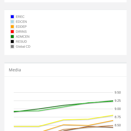
EREC
EDCEN
EDDEP
DIRINS
ADMCEN
RESUD
Global CD
Media
9.50
9.25
9.00
8.75
8.50