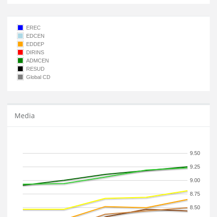
EREC
EDCEN
EDDEP
DIRINS
ADMCEN
RESUD
Global CD
Media
9.50
9.25
9.00
8.75
8.50