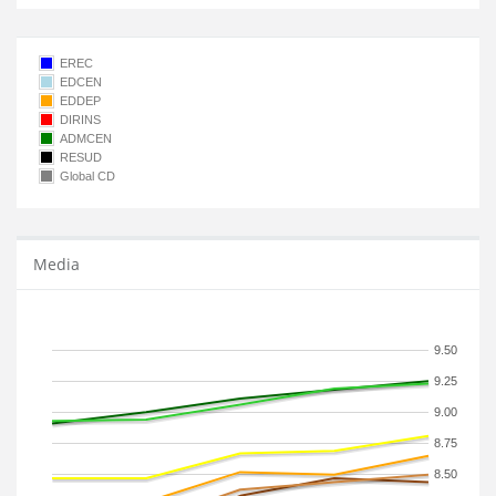
EREC
EDCEN
EDDEP
DIRINS
ADMCEN
RESUD
Global CD
Media
9.50
9.25
9.00
8.75
8.50