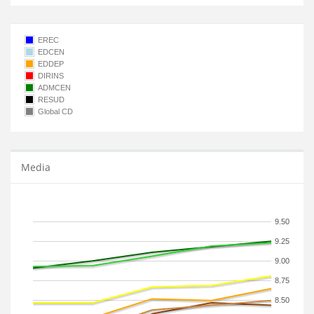
EREC
EDCEN
EDDEP
DIRINS
ADMCEN
RESUD
Global CD
Media
9.50
9.25
9.00
8.75
8.50