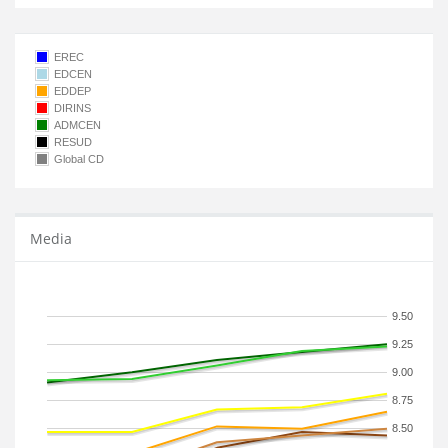
EREC
EDCEN
EDDEP
DIRINS
ADMCEN
RESUD
Global CD
Media
9.50
9.25
9.00
8.75
8.50